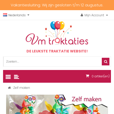
Vakantiesluiting: Wij zijn gesloten t/m 12 augustus.
Nederlands
Mijn Account
DE LEUKSTE TRAKTATIE WEBSITE!
0
artikel(en)
Zelf maken