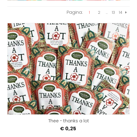
Pagina:
1
2
...
13
14
Volgen
Thee - thanks a lot
€ 0,25