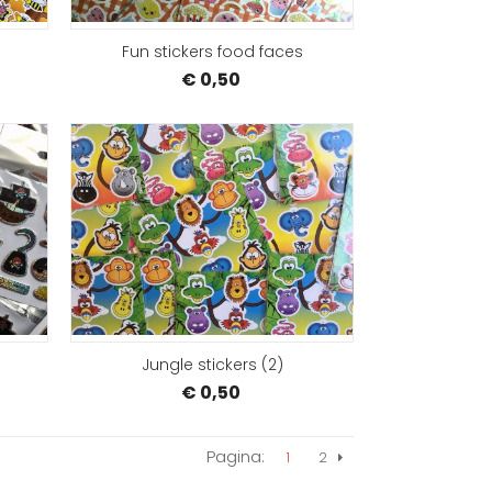
Fun stickers food faces
€ 0,50
BESTELLEN
BEST
Jungle stickers (2)
€ 0,50
Pagina:
1
2
Volgende