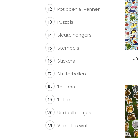
12
Potloden & Pennen
13
Puzzels
14
Sleutelhangers
15
Stempels
Fun
16
Stickers
17
Stuiterballen
18
Tattoos
19
Tollen
20
Uitdeelboekjes
21
Van alles wat