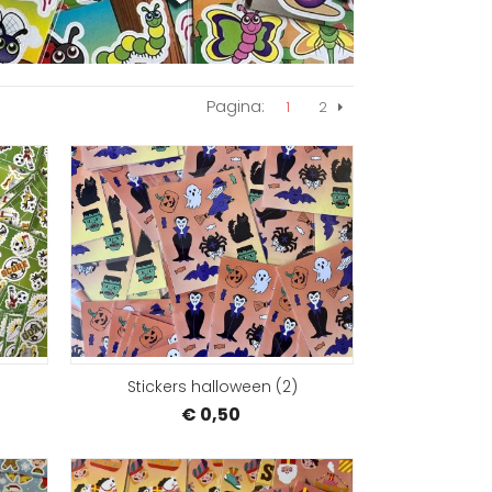
Pagina:
1
2
Volgende
BESTELLEN
BEST
Stickers halloween (2)
€ 0,50