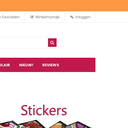
n Favorieten
Winkelmandje
Inloggen
ULAIR
NIEUW!
REVIEWS
0
artikel(en)