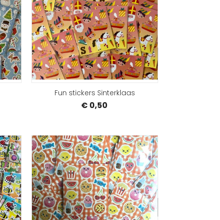
BESTELLEN
BEST
Fun stickers Sinterklaas
€ 0,50
BESTELLEN
BEST