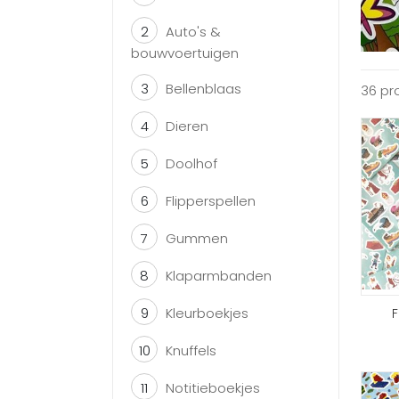
2
Auto's &
bouwvoertuigen
3
Bellenblaas
36 pr
4
Dieren
5
Doolhof
6
Flipperspellen
7
Gummen
8
Klaparmbanden
9
Kleurboekjes
F
10
Knuffels
11
Notitieboekjes