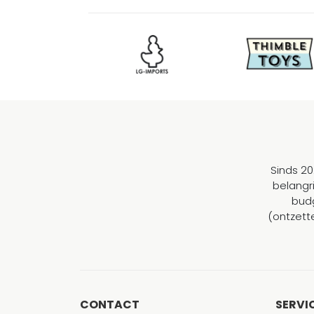
Sinds 20
belangr
budg
(ontzett
CONTACT
SERVI