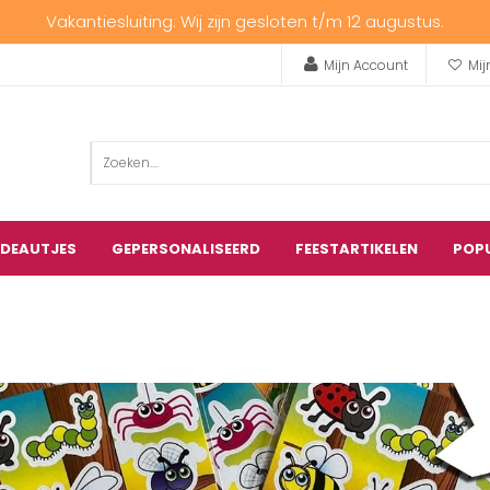
Vakantiesluiting: Wij zijn gesloten t/m 12 augustus.
Mijn Account
Mij
ADEAUTJES
GEPERSONALISEERD
FEESTARTIKELEN
POP