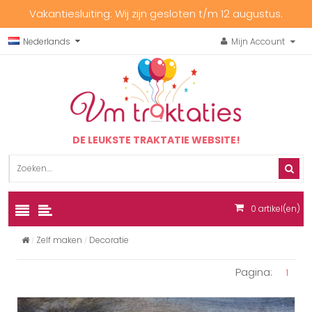
Vakantiesluiting: Wij zijn gesloten t/m 12 augustus.
Nederlands
Mijn Account
DE LEUKSTE TRAKTATIE WEBSITE!
0
artikel(en)
Zelf maken
Decoratie
Pagina:
1