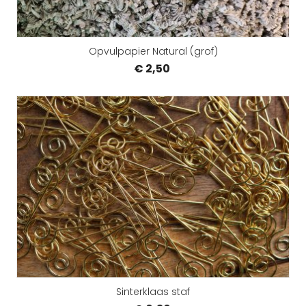
Opvulpapier Natural (grof)
€ 2,50
Sinterklaas staf