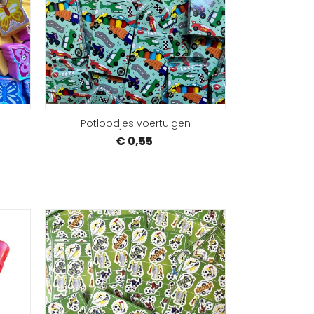
BESTELLEN
BEST
Potloodjes voertuigen
€ 0,55
BESTELLEN
BEST