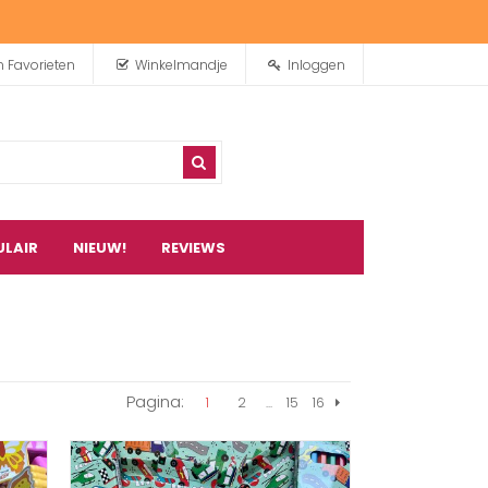
n Favorieten
Winkelmandje
Inloggen
ULAIR
NIEUW!
REVIEWS
0
artikel(en)
Pagina:
1
2
...
15
16
Volgende