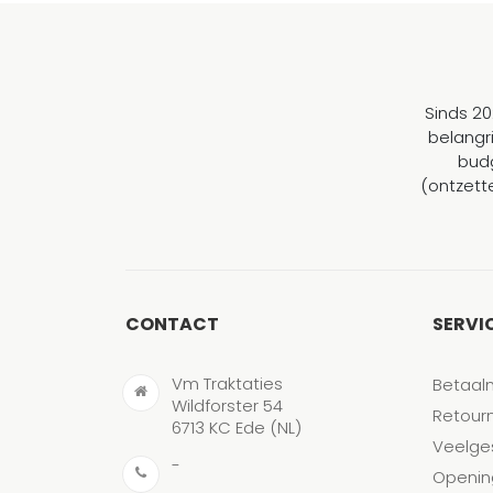
Sinds 20
belangr
budg
(ontzett
CONTACT
SERVI
Vm Traktaties
Betaal
Wildforster 54
Retour
6713 KC Ede (NL)
Veelge
-
Openin