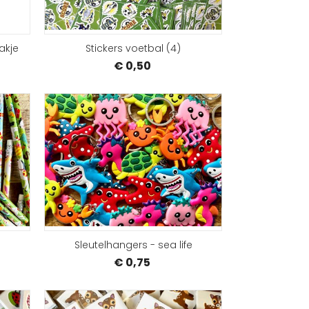
akje
Stickers voetbal (4)
€ 0,50
BESTELLEN
BEST
Sleutelhangers - sea life
€ 0,75