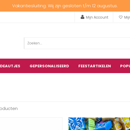
Vakantiesluiting: Wij zijn gesloten t/m 12 augustus.
Mijn Account
Mij
ADEAUTJES
GEPERSONALISEERD
FEESTARTIKELEN
POP
roducten