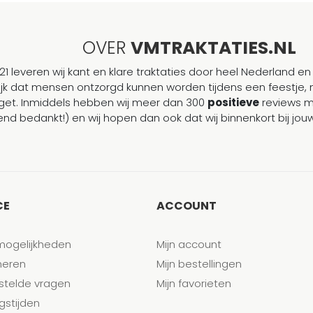
OVER
VMTRAKTATIES.NL
21 leveren wij kant en klare traktaties door heel Nederland en 
ijk dat mensen ontzorgd kunnen worden tijdens een feestje, 
et. Inmiddels hebben wij meer dan 300
positieve
reviews 
end bedankt!) en wij hopen dan ook dat wij binnenkort bij j
CE
ACCOUNT
mogelijkheden
Mijn account
neren
Mijn bestellingen
stelde vragen
Mijn favorieten
gstijden