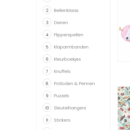
2
Bellenblaas
3
Dieren
4
Flipperspellen
5
Klaparmbanden
6
Kleurboekjes
7
Knuffels
8
Potloden & Pennen
9
Puzzels
10
Sleutelhangers
11
Stickers