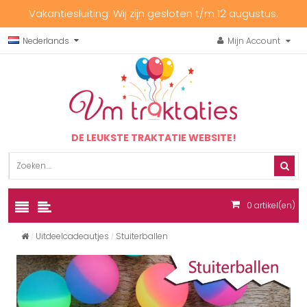
Vakantiesluiting: Wij zijn gesloten t/m 12 augustus.
Nederlands
Mijn Account
DE LEUKSTE TRAKTATIE WEBSITE!
0
artikel(en)
Uitdeelcadeautjes
Stuiterballen