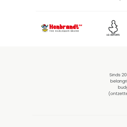
Sinds 20
belangr
budg
(ontzett