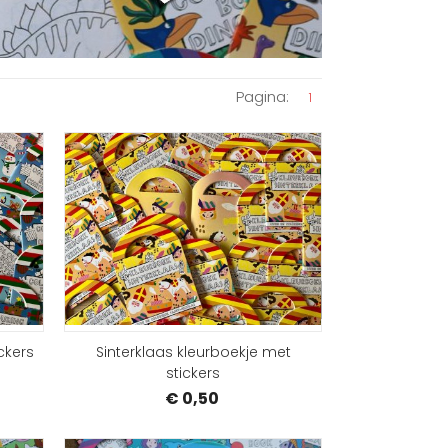
Pagina:
1
BESTELLEN
BEST
ckers
Sinterklaas kleurboekje met
stickers
€ 0,50