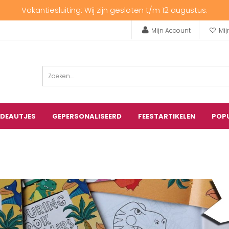
Vakantiesluiting: Wij zijn gesloten t/m 12 augustus.
Mijn Account
Mij
ADEAUTJES
GEPERSONALISEERD
FEESTARTIKELEN
POP