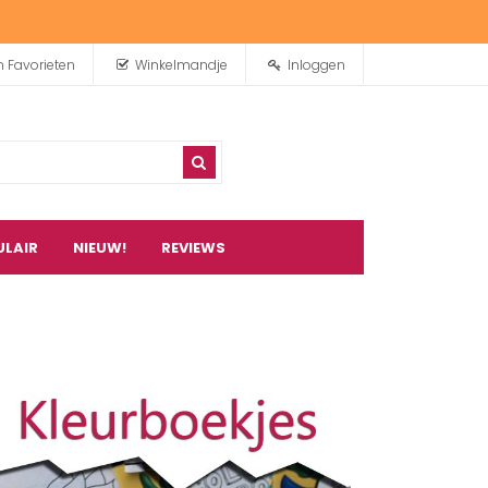
n Favorieten
Winkelmandje
Inloggen
ULAIR
NIEUW!
REVIEWS
0
artikel(en)