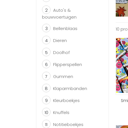
2
Auto's &
bouwvoertuigen
3
Bellenblaas
10 pr
4
Dieren
5
Doolhof
6
Flipperspellen
7
Gummen
8
Klaparmbanden
9
Kleurboekjes
Smi
10
Knuffels
11
Notitieboekjes