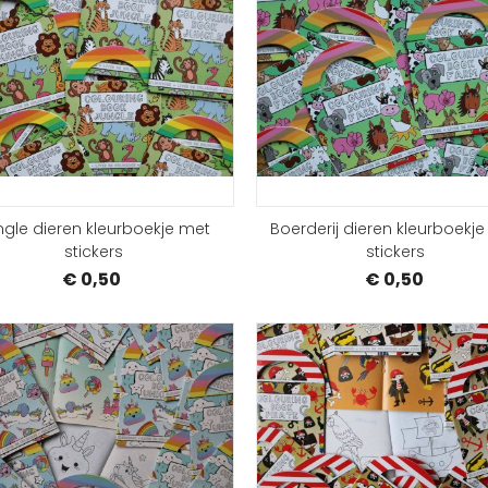
BESTELLEN
ngle dieren kleurboekje met
Boerderij dieren kleurboekj
stickers
stickers
€ 0,50
€ 0,50
BESTELLEN