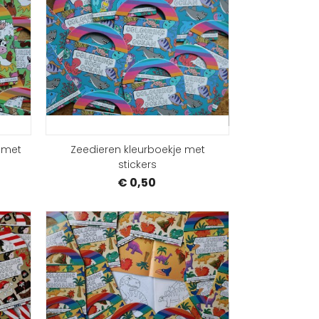
BESTELLEN
BEST
e met
Zeedieren kleurboekje met
stickers
€ 0,50
BESTELLEN
BEST