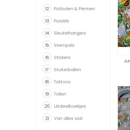
12
Potloden & Pennen
13
Puzzels
14
Sleutelhangers
15
Stempels
16
Stickers
Ju
17
Stuiterballen
18
Tattoos
19
Tollen
20
Uitdeelboekjes
21
Van alles wat