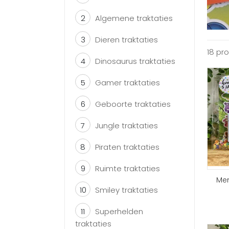
2
Algemene traktaties
3
Dieren traktaties
18 pr
4
Dinosaurus traktaties
5
Gamer traktaties
6
Geboorte traktaties
7
Jungle traktaties
8
Piraten traktaties
9
Ruimte traktaties
Mem
10
Smiley traktaties
11
Superhelden
traktaties