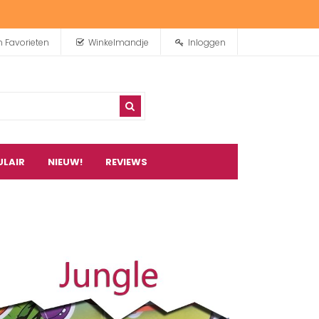
n Favorieten
Winkelmandje
Inloggen
ULAIR
NIEUW!
REVIEWS
0
artikel(en)