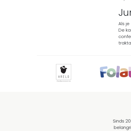
Ju
Als je
De kan
confe
trakt
Sinds 20
belangr