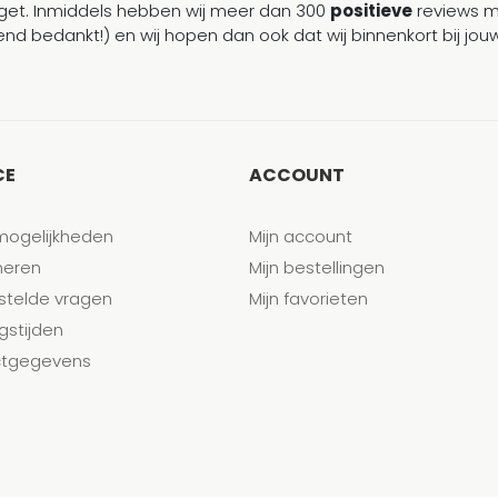
et. Inmiddels hebben wij meer dan 300
positieve
reviews 
end bedankt!) en wij hopen dan ook dat wij binnenkort bij j
CE
ACCOUNT
mogelijkheden
Mijn account
neren
Mijn bestellingen
stelde vragen
Mijn favorieten
gstijden
tgegevens