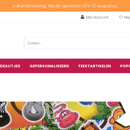
Vakantiesluiting: Wij zijn gesloten t/m 12 augustus.
Mijn Account
Mij
ADEAUTJES
GEPERSONALISEERD
FEESTARTIKELEN
POP