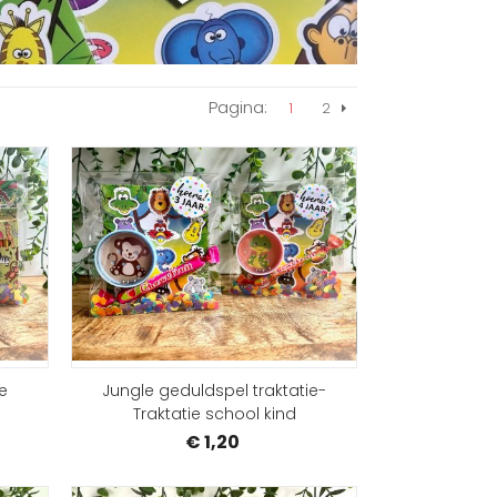
Pagina:
1
2
Volgende
SAMENSTELLEN
SAMEN
e
Jungle geduldspel traktatie-
Traktatie school kind
€ 1,20