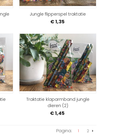
ungle
Jungle flipperspel traktatie
€ 1,35
SAMENSTELLEN
SAMEN
tie
Traktatie klaparmband jungle
dieren (2)
€ 1,45
Pagina:
1
2