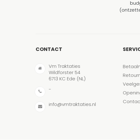
budg
(ontzett
CONTACT
SERVI
Vm Traktaties
Betaal
Wildforster 54
Retour
6713 KC Ede (NL)
Veelge
-
Openin
Contac
info@vmtraktaties.nl