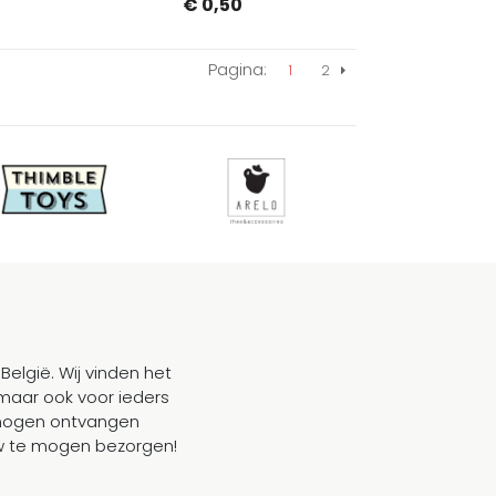
€ 0,50
Pagina:
1
2
Volgende
België. Wij vinden het
maar ook voor ieders
mogen ontvangen
ouw te mogen bezorgen!