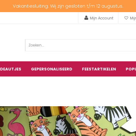
Vakantiesluiting: Wij zijn gesloten t/m 12 augustus.
Mijn Account
Mij
ADEAUTJES
GEPERSONALISEERD
FEESTARTIKELEN
POP