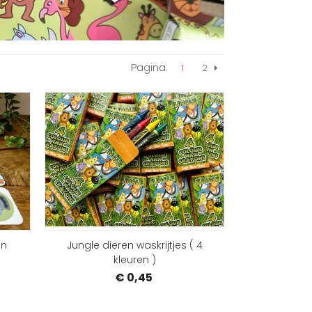
Pagina:
1
2
Volgende
BESTELLEN
BEST
en
Jungle dieren waskrijtjes ( 4
kleuren )
€ 0,45