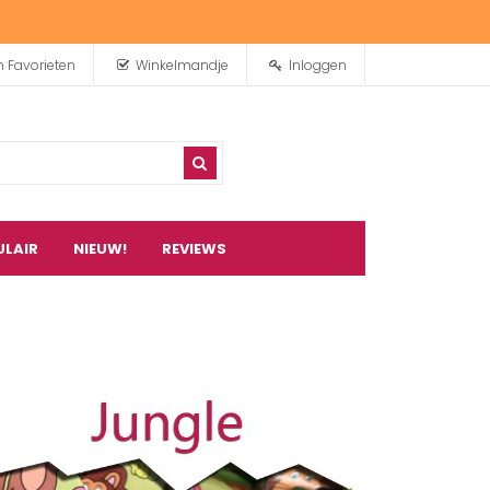
n Favorieten
Winkelmandje
Inloggen
ULAIR
NIEUW!
REVIEWS
0
artikel(en)