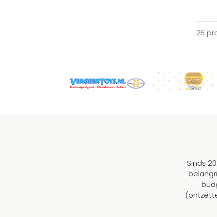
25 pr
Sinds 20
belangr
budg
(ontzett