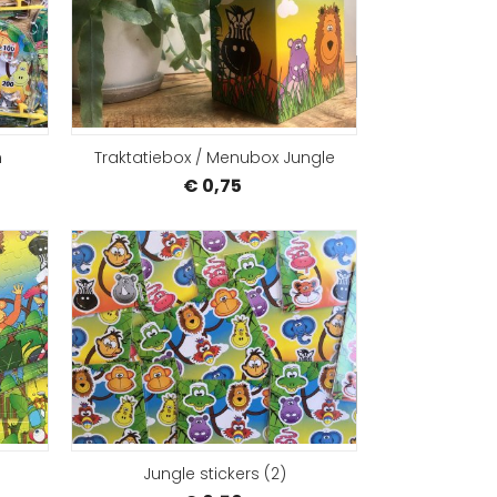
BESTELLEN
BEST
n
Traktatiebox / Menubox Jungle
€ 0,75
BESTELLEN
BEST
Jungle stickers (2)