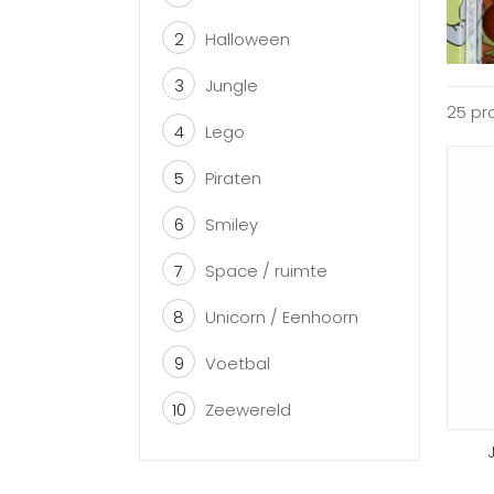
2
Halloween
3
Jungle
25 pr
4
Lego
5
Piraten
6
Smiley
7
Space / ruimte
8
Unicorn / Eenhoorn
9
Voetbal
10
Zeewereld