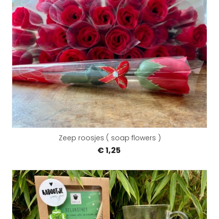
Zeep roosjes ( soap flowers )
€ 1,25