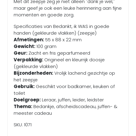
Met dit zeepje zeg je niet alleen "dank je wel,"
maar geef je ook een leuke herinnering aan fijne
momenten en goede zorg.
Specificaties van Bedankt, ik WAS in goede
handen (gekleurde vlakken) (zeepje)
Afmetingen:
55 x 88 x 22 mm
Gewicht:
100 gram
Geur:
Zacht en fris geparfumeerd
Verpakking:
Origineel en kleurrijk doosje
(gekleurde vlakken)
Bijzonderheden:
Vrolijk lachend gezichtje op
het zeepje
Gebruik:
Geschikt voor badkamer, keuken of
toilet
Doelgroep:
Leraar, juffen, leider, leidster
Thema:
Bedankje, afscheidscadeau, juffen- &
meester cadeau
SKU: 1071