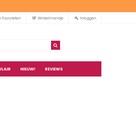
n Favorieten
Winkelmandje
Inloggen
ULAIR
NIEUW!
REVIEWS
0
artikel(en)