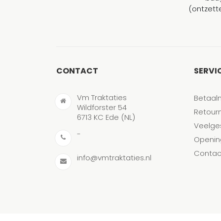
(ontzett
CONTACT
SERVI
Vm Traktaties
Betaal
Wildforster 54
Retour
6713 KC Ede (NL)
Veelge
-
Openin
Contac
info@vmtraktaties.nl