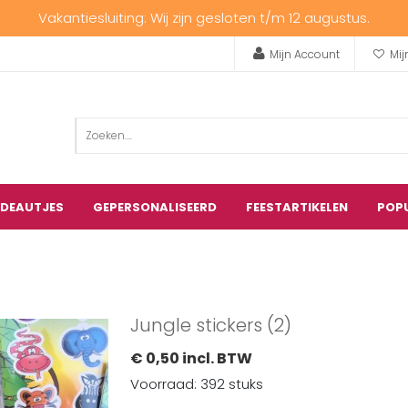
Vakantiesluiting: Wij zijn gesloten t/m 12 augustus.
Mijn Account
Mij
ADEAUTJES
GEPERSONALISEERD
FEESTARTIKELEN
POP
Jungle stickers (2)
€ 0,50 incl. BTW
Voorraad: 392 stuks