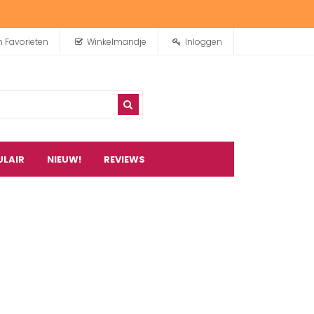
n Favorieten
Winkelmandje
Inloggen
ULAIR
NIEUW!
REVIEWS
0
artikel(en)