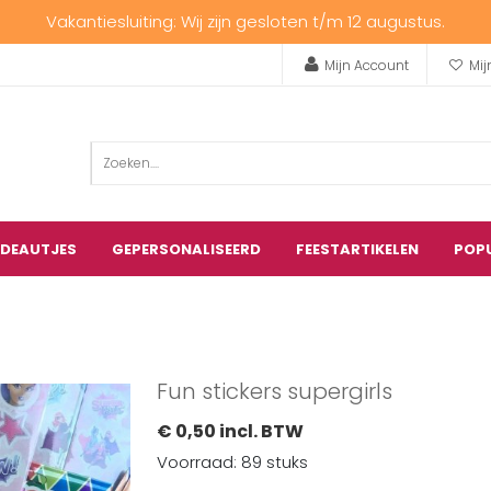
Vakantiesluiting: Wij zijn gesloten t/m 12 augustus.
Mijn Account
Mij
ADEAUTJES
GEPERSONALISEERD
FEESTARTIKELEN
POP
Fun stickers supergirls
€ 0,50 incl. BTW
Voorraad: 89 stuks