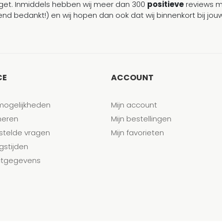
et. Inmiddels hebben wij meer dan 300
positieve
reviews 
end bedankt!) en wij hopen dan ook dat wij binnenkort bij j
CE
ACCOUNT
mogelijkheden
Mijn account
neren
Mijn bestellingen
stelde vragen
Mijn favorieten
gstijden
tgegevens