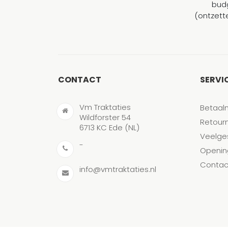
budg
(ontzett
CONTACT
SERVI
Vm Traktaties
Betaal
Wildforster 54
Retour
6713 KC Ede (NL)
Veelge
-
Openin
Contac
info@vmtraktaties.nl