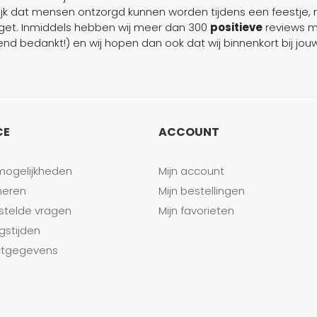
ijk dat mensen ontzorgd kunnen worden tijdens een feestje, 
et. Inmiddels hebben wij meer dan 300
positieve
reviews 
end bedankt!) en wij hopen dan ook dat wij binnenkort bij j
CE
ACCOUNT
mogelijkheden
Mijn account
neren
Mijn bestellingen
stelde vragen
Mijn favorieten
gstijden
tgegevens