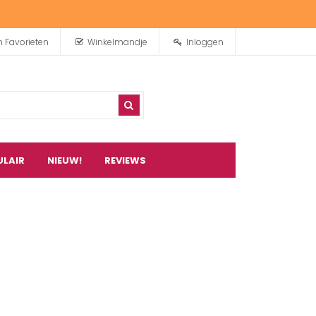
n Favorieten
Winkelmandje
Inloggen
ULAIR
NIEUW!
REVIEWS
0
artikel(en)