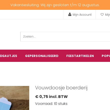
Vakantiesluiting: Wij zijn gesloten t/m 12 augustus.
Mijn Account
Mij
ADEAUTJES
GEPERSONALISEERD
FEESTARTIKELEN
POP
Vouwdoosje boerderij
€ 0,75 incl. BTW
Voorraad: 10 stuks