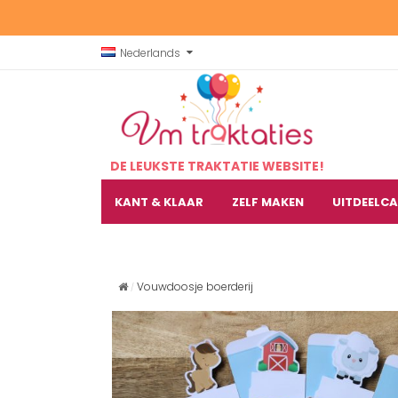
Nederlands
DE LEUKSTE TRAKTATIE WEBSITE!
KANT & KLAAR
ZELF MAKEN
UITDEELC
Vouwdoosje boerderij