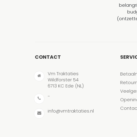
belangr
budg
(ontzett
CONTACT
SERVI
Vm Traktaties
Betaal
Wildforster 54
Retour
6713 KC Ede (NL)
Veelge
-
Openin
Contac
info@vmtraktaties.nl