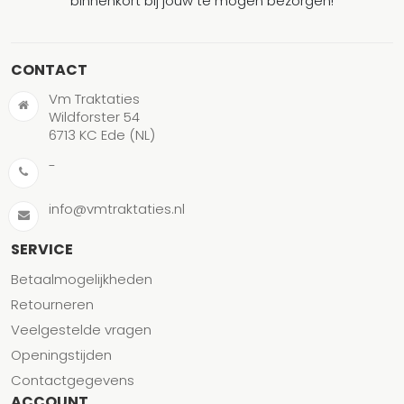
binnenkort bij jouw te mogen bezorgen!
CONTACT
Vm Traktaties
Wildforster 54
6713 KC Ede (NL)
-
info@vmtraktaties.nl
SERVICE
Betaalmogelijkheden
Retourneren
Veelgestelde vragen
Openingstijden
Contactgegevens
ACCOUNT