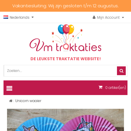
Vakantiesluiting: Wij zijn gesloten t/m 12 augustus.
Nederlands
Mijn Account
DE LEUKSTE TRAKTATIE WEBSITE!
0
artikel(en)
Unicorn waaier