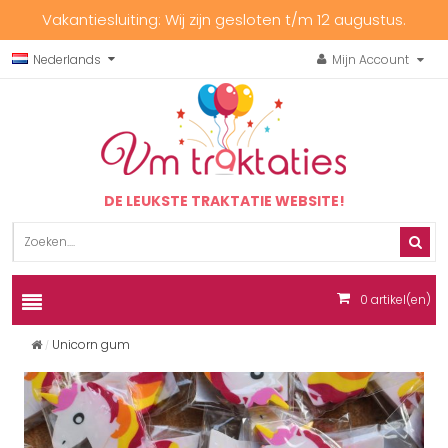
Vakantiesluiting: Wij zijn gesloten t/m 12 augustus.
Nederlands
Mijn Account
DE LEUKSTE TRAKTATIE WEBSITE!
0
artikel(en)
Unicorn gum