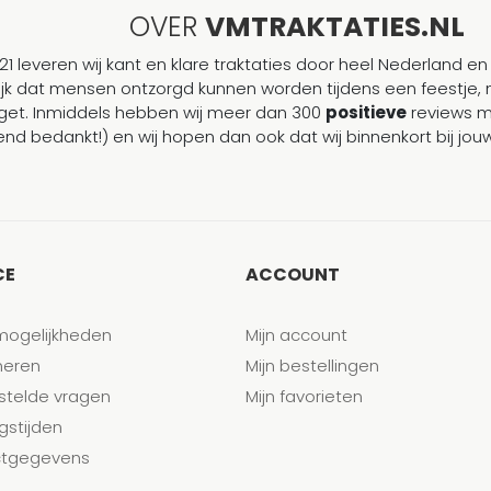
OVER
VMTRAKTATIES.NL
21 leveren wij kant en klare traktaties door heel Nederland en 
ijk dat mensen ontzorgd kunnen worden tijdens een feestje, 
et. Inmiddels hebben wij meer dan 300
positieve
reviews 
end bedankt!) en wij hopen dan ook dat wij binnenkort bij j
CE
ACCOUNT
mogelijkheden
Mijn account
neren
Mijn bestellingen
stelde vragen
Mijn favorieten
gstijden
tgegevens