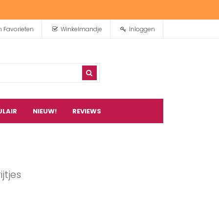
n Favorieten
Winkelmandje
Inloggen
ULAIR
NIEUW!
REVIEWS
0
artikel(en)
jtjes