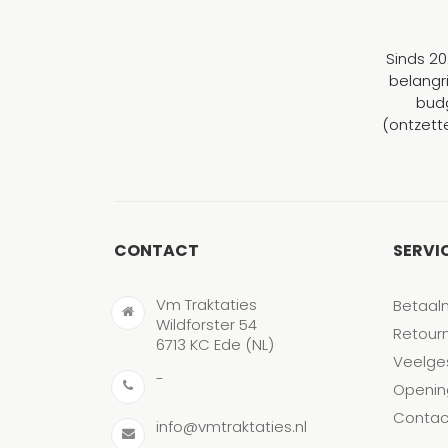
Sinds 20
belangr
budg
(ontzett
CONTACT
SERVI
Vm Traktaties
Betaal
Wildforster 54
Retour
6713 KC Ede (NL)
Veelge
-
Openin
Contac
info@vmtraktaties.nl