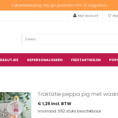
Vakantiesluiting: Wij zijn gesloten t/m 12 augustus.
Mijn Account
Mij
ADEAUTJES
GEPERSONALISEERD
FEESTARTIKELEN
POP
Traktatie peppa pig met waskri
€ 1,25 incl. BTW
Voorraad: 592 stuks beschikbaar