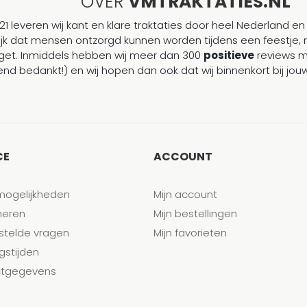
OVER
VMTRAKTATIES.NL
21 leveren wij kant en klare traktaties door heel Nederland en 
ijk dat mensen ontzorgd kunnen worden tijdens een feestje, 
et. Inmiddels hebben wij meer dan 300
positieve
reviews 
end bedankt!) en wij hopen dan ook dat wij binnenkort bij j
CE
ACCOUNT
mogelijkheden
Mijn account
neren
Mijn bestellingen
stelde vragen
Mijn favorieten
gstijden
tgegevens