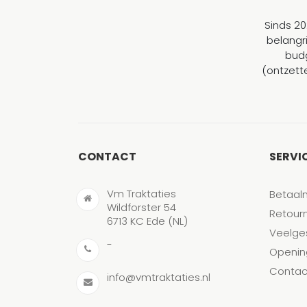
Sinds 20
belangr
budg
(ontzett
CONTACT
SERVI
Vm Traktaties
Betaal
Wildforster 54
Retour
6713 KC Ede (NL)
Veelge
-
Openin
Contac
info@vmtraktaties.nl