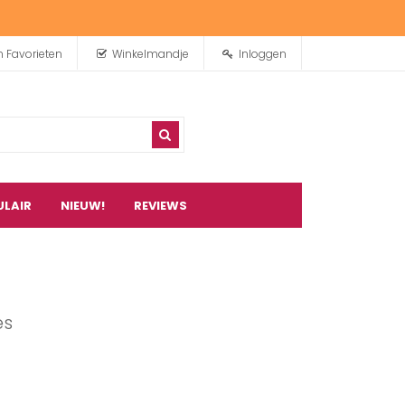
n Favorieten
Winkelmandje
Inloggen
ULAIR
NIEUW!
REVIEWS
0
artikel(en)
es