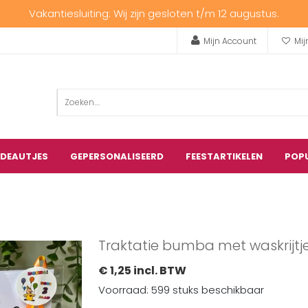
Vakantiesluiting: Wij zijn gesloten t/m 12 augustus.
Mijn Account
Mij
ADEAUTJES
GEPERSONALISEERD
FEESTARTIKELEN
POP
Traktatie bumba met waskrijtj
€ 1,25 incl. BTW
Voorraad: 599 stuks beschikbaar