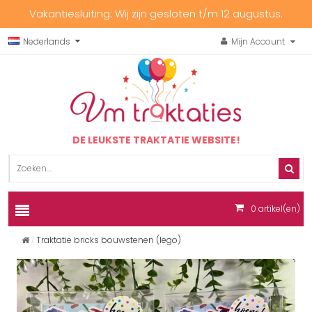
Vakantiesluiting: Wij zijn gesloten t/m 12 augustus.
Nederlands
Mijn Account
DE LEUKSTE TRAKTATIE WEBSITE!
0
artikel(en)
Traktatie bricks bouwstenen (lego)