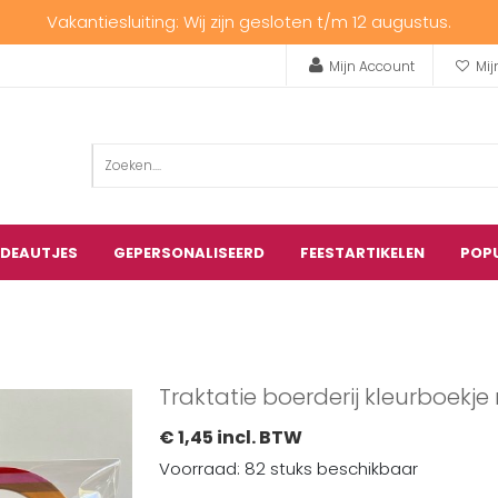
Vakantiesluiting: Wij zijn gesloten t/m 12 augustus.
Mijn Account
Mij
ADEAUTJES
GEPERSONALISEERD
FEESTARTIKELEN
POP
Traktatie boerderij kleurboekj
€ 1,45 incl. BTW
Voorraad: 82 stuks beschikbaar