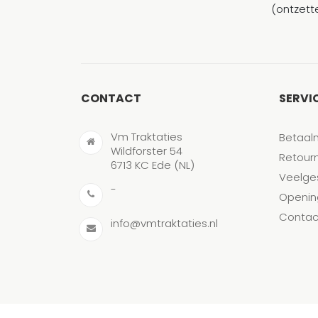
(ontzett
CONTACT
SERVI
Vm Traktaties
Betaal
Wildforster 54
Retour
6713 KC Ede (NL)
Veelge
-
Openin
Contac
info@vmtraktaties.nl