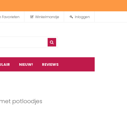
n Favorieten
Winkelmandje
Inloggen
ULAIR
NIEUW!
REVIEWS
0
artikel(en)
e met potloodjes