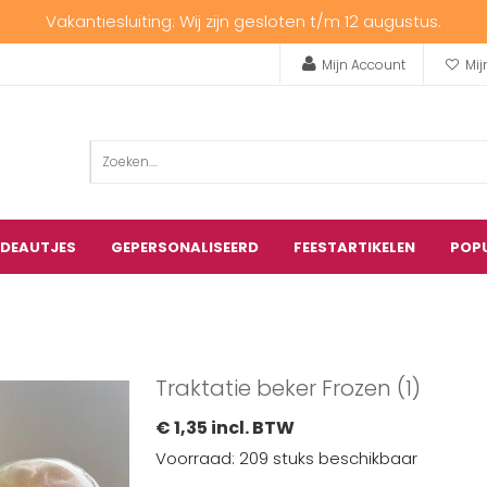
Vakantiesluiting: Wij zijn gesloten t/m 12 augustus.
Mijn Account
Mij
ADEAUTJES
GEPERSONALISEERD
FEESTARTIKELEN
POP
Traktatie beker Frozen (1)
€ 1,35 incl. BTW
Voorraad: 209 stuks beschikbaar