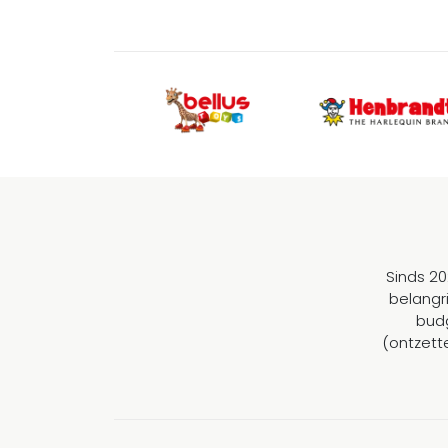
Sinds 20
belangr
budg
(ontzett