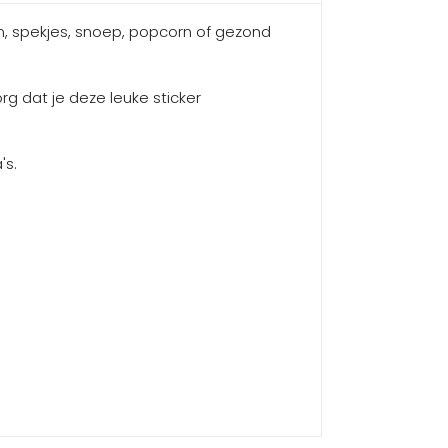
in, spekjes, snoep, popcorn of gezond
org dat je deze leuke sticker
's.