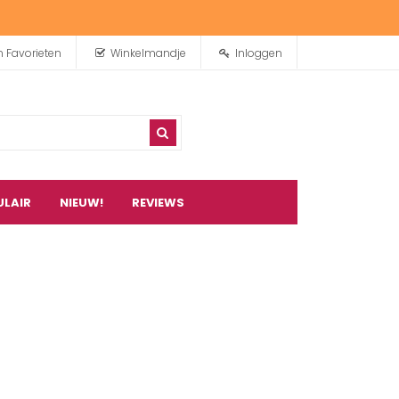
n Favorieten
Winkelmandje
Inloggen
ULAIR
NIEUW!
REVIEWS
0
artikel(en)