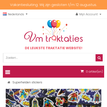
Vakantiesluiting: Wij zijn gesloten t/m 12 augustus.
Nederlands
Mijn Account
DE LEUKSTE TRAKTATIE WEBSITE!
0
artikel(en)
Superhelden stickers