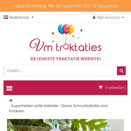
Vakantiesluiting: Wij zijn gesloten t/m 12 augustus.
Nederlands
Mijn Account
DE LEUKSTE TRAKTATIE WEBSITE!
0
artikel(en)
Superhelden actie traktatie– Stoere Schooltraktatie voor
Kinderen