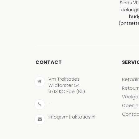
Sinds 20
belangr
budg
(ontzett
CONTACT
SERVI
Vm Traktaties
Betaal
Wildforster 54
Retour
6713 KC Ede (NL)
Veelge
-
Openin
Contac
info@vmtraktaties.nl