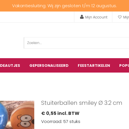
Vakantiesluiting: Wij zijn gesloten t/m 12 augustus.
Mijn Account
Mij
ADEAUTJES
GEPERSONALISEERD
FEESTARTIKELEN
POP
Stuiterballen smiley Ø 3.2 cm
€ 0,55 incl. BTW
Voorraad: 57 stuks