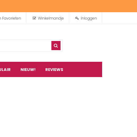
n Favorieten
Winkelmandje
Inloggen
ULAIR
NIEUW!
REVIEWS
0
artikel(en)