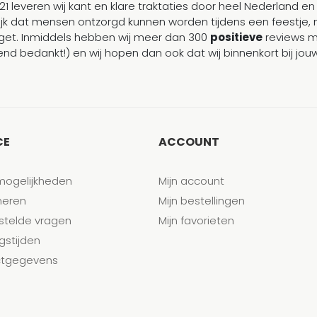
21 leveren wij kant en klare traktaties door heel Nederland en 
ijk dat mensen ontzorgd kunnen worden tijdens een feestje, 
et. Inmiddels hebben wij meer dan 300
positieve
reviews 
end bedankt!) en wij hopen dan ook dat wij binnenkort bij j
CE
ACCOUNT
mogelijkheden
Mijn account
neren
Mijn bestellingen
stelde vragen
Mijn favorieten
gstijden
tgegevens