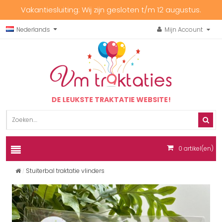
Vakantiesluiting: Wij zijn gesloten t/m 12 augustus.
Nederlands
Mijn Account
DE LEUKSTE TRAKTATIE WEBSITE!
0
artikel(en)
Stuiterbal traktatie vlinders