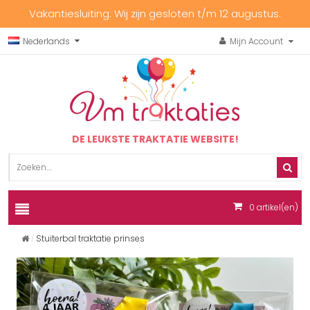
Vakantiesluiting: Wij zijn gesloten t/m 12 augustus.
Nederlands
Mijn Account
DE LEUKSTE TRAKTATIE WEBSITE!
0
artikel(en)
Stuiterbal traktatie prinses