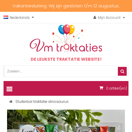
Vakantiesluiting: Wij zijn gesloten t/m 12 augustus.
Nederlands
Mijn Account
DE LEUKSTE TRAKTATIE WEBSITE!
0
artikel(en)
Stuiterbal traktatie dinosaurus