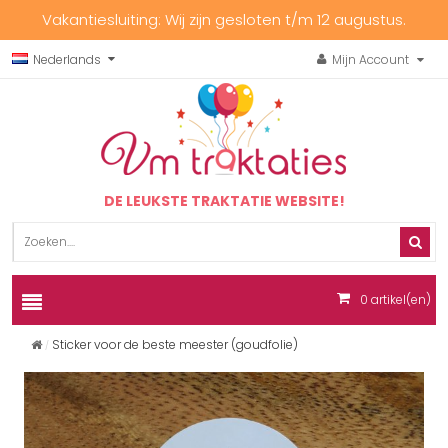
Vakantiesluiting: Wij zijn gesloten t/m 12 augustus.
Nederlands
Mijn Account
DE LEUKSTE TRAKTATIE WEBSITE!
0
artikel(en)
Sticker voor de beste meester (goudfolie)