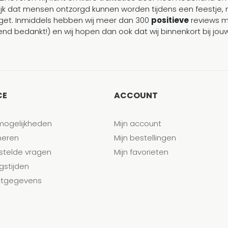
ijk dat mensen ontzorgd kunnen worden tijdens een feestje, 
et. Inmiddels hebben wij meer dan 300
positieve
reviews 
end bedankt!) en wij hopen dan ook dat wij binnenkort bij j
CE
ACCOUNT
mogelijkheden
Mijn account
neren
Mijn bestellingen
stelde vragen
Mijn favorieten
gstijden
tgegevens