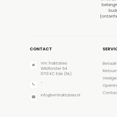
belangr
budg
(ontzett
CONTACT
SERVI
Vm Traktaties
Betaal
Wildforster 54
Retour
6713 KC Ede (NL)
Veelge
-
Openin
Contac
info@vmtraktaties.nl