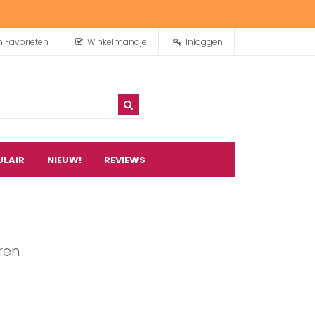
n Favorieten
Winkelmandje
Inloggen
ULAIR
NIEUW!
REVIEWS
0
artikel(en)
ren