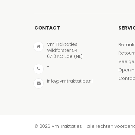
CONTACT
SERVI
Vm Traktaties
Betaal
Wildforster 54
Retour
6713 KC Ede (NL)
Veelge
-
Openin
Contac
info@vmtraktaties.nl
© 2026 Vm Traktaties - alle rechten voorbe