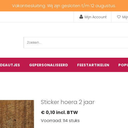
Vakantiesluiting: Wij zijn gesloten t/m 12 augustus.
Mijn Account
Mij
ADEAUTJES
GEPERSONALISEERD
FEESTARTIKELEN
POP
Sticker hoera 2 jaar
€ 0,10 incl. BTW
Voorraad: 114 stuks