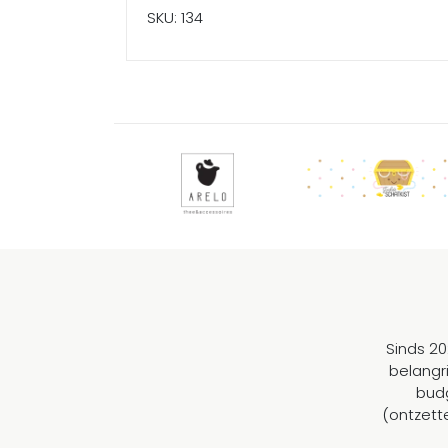
SKU: 134
Sinds 20
belangr
budg
(ontzett