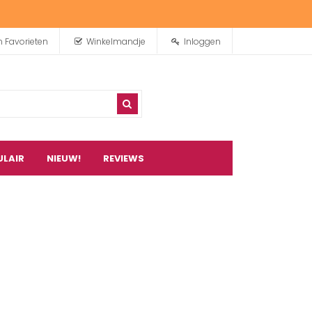
n Favorieten
Winkelmandje
Inloggen
ULAIR
NIEUW!
REVIEWS
0
artikel(en)