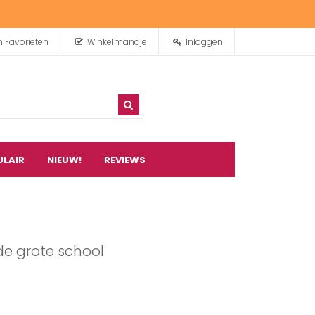
n Favorieten
Winkelmandje
Inloggen
ULAIR
NIEUW!
REVIEWS
0
artikel(en)
 de grote school