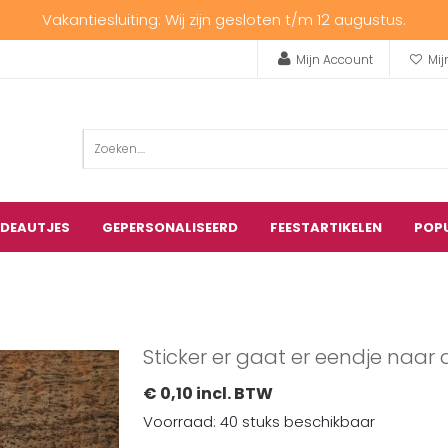
Vakantiesluiting: Wij zijn gesloten t/m 12 augustus.
Mijn Account
Mij
ADEAUTJES
GEPERSONALISEERD
FEESTARTIKELEN
POP
Sticker er gaat er eendje naar
€ 0,10 incl. BTW
Voorraad: 40 stuks beschikbaar