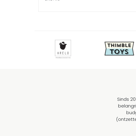
Sinds 20
belangr
budg
(ontzett