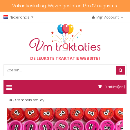
Vakantiesluiting: Wij zijn gesloten t/m 12 augustus.
Nederlands
Mijn Account
DE LEUKSTE TRAKTATIE WEBSITE!
0
artikel(en)
Stempels smiley