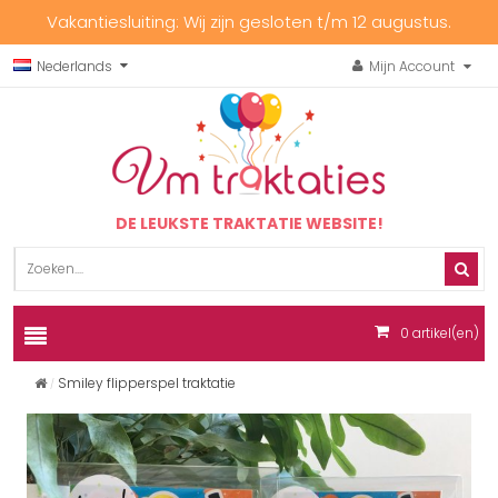
Vakantiesluiting: Wij zijn gesloten t/m 12 augustus.
Nederlands
Mijn Account
DE LEUKSTE TRAKTATIE WEBSITE!
0
artikel(en)
Smiley flipperspel traktatie