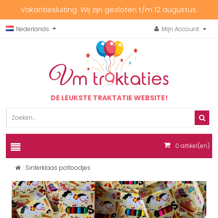
Vakantiesluiting: Wij zijn gesloten t/m 12 augustus.
Nederlands
Mijn Account
DE LEUKSTE TRAKTATIE WEBSITE!
0
artikel(en)
Sinterklaas potloodjes