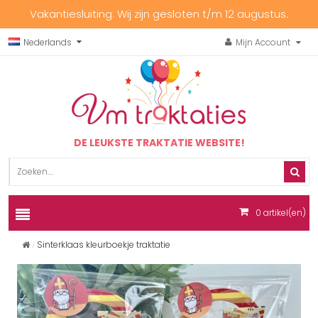
Vakantiesluiting: Wij zijn gesloten t/m 12 augustus.
Nederlands
Mijn Account
DE LEUKSTE TRAKTATIE WEBSITE!
0
artikel(en)
Sinterklaas kleurboekje traktatie