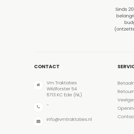
Sinds 20
belangr
budg
(ontzett
CONTACT
SERVI
Vm Traktaties
Betaal
Wildforster 54
Retour
6713 KC Ede (NL)
Veelge
-
Openin
Contac
info@vmtraktaties.nl