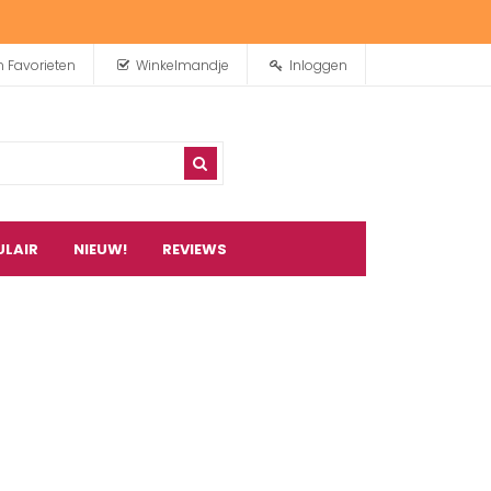
n Favorieten
Winkelmandje
Inloggen
ULAIR
NIEUW!
REVIEWS
0
artikel(en)