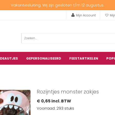
Vakantiesluiting: Wij zijn gesloten t/m 12 augustus.
Mijn Account
Mij
ADEAUTJES
GEPERSONALISEERD
FEESTARTIKELEN
POP
Rozijntjes monster zakjes
€ 0,65 incl. BTW
Voorraad: 293 stuks