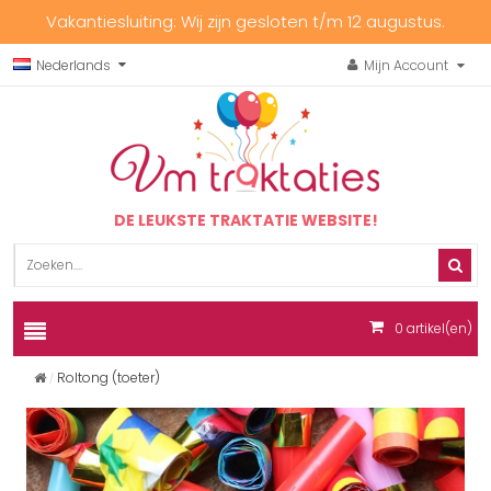
Vakantiesluiting: Wij zijn gesloten t/m 12 augustus.
Nederlands
Mijn Account
DE LEUKSTE TRAKTATIE WEBSITE!
0
artikel(en)
Roltong (toeter)