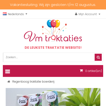
Vakantiesluiting: Wij zijn gesloten t/m 12 augustus.
Nederlands
Mijn Account
DE LEUKSTE TRAKTATIE WEBSITE!
0
artikel(en)
Regenboog traktatie boerderij