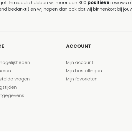
et. Inmiddels hebben wij meer dan 300
positieve
reviews 
end bedankt!) en wij hopen dan ook dat wij binnenkort bij j
CE
ACCOUNT
mogelijkheden
Mijn account
neren
Mijn bestellingen
stelde vragen
Mijn favorieten
gstijden
tgegevens