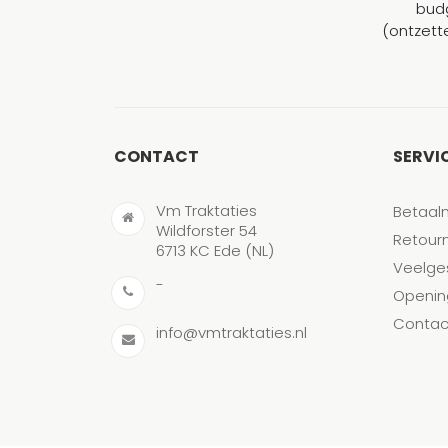
budg
(ontzett
CONTACT
SERVI
Vm Traktaties
Betaal
Wildforster 54
Retour
6713 KC Ede (NL)
Veelge
-
Openin
Contac
info@vmtraktaties.nl