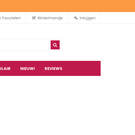
n Favorieten
Winkelmandje
Inloggen
ULAIR
NIEUW!
REVIEWS
0
artikel(en)