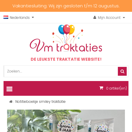
Vakantiesluiting: Wij zijn gesloten t/m 12 augustus.
Nederlands
Mijn Account
DE LEUKSTE TRAKTATIE WEBSITE!
0
artikel(en)
Notitieboekje smiley traktatie