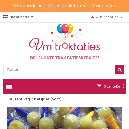
Vakantiesluiting: Wij zijn gesloten t/m 12 augustus.
Nederlands
Mijn Account
DE LEUKSTE TRAKTATIE WEBSITE!
0
artikel(en)
Mini wegschiet ijsjes (9cm)