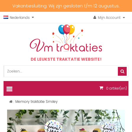
Vakantiesluiting: Wij zijn gesloten t/m 12 augustus.
Nederlands
Mijn Account
DE LEUKSTE TRAKTATIE WEBSITE!
0
artikel(en)
Memory traktatie Smiley