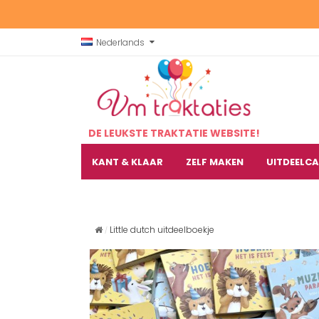
Nederlands
DE LEUKSTE TRAKTATIE WEBSITE!
KANT & KLAAR
ZELF MAKEN
UITDEELC
Little dutch uitdeelboekje