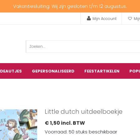
Vakantiesluiting: Wij zijn gesloten t/m 12 augustus.
Mijn Account
Mij
ADEAUTJES
GEPERSONALISEERD
FEESTARTIKELEN
POP
Little dutch uitdeelboekje
€ 1,50 incl. BTW
Voorraad: 50 stuks beschikbaar