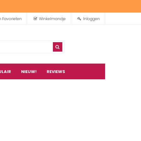
n Favorieten
Winkelmandje
Inloggen
ULAIR
NIEUW!
REVIEWS
0
artikel(en)