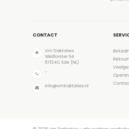
CONTACT
SERVI
Vm Traktaties
Betaal
Wildforster 54
Retour
6713 KC Ede (NL)
Veelge
-
Openin
Contac
info@vmtraktaties.nl
© 2026 Vm Traktaties - alle rechten voorbe