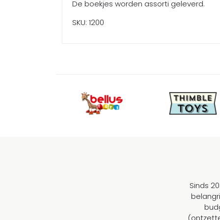
De boekjes worden assorti geleverd.
SKU: 1200
Sinds 20
belangr
budg
(ontzett