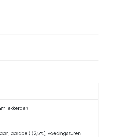
!
hm lekkerder!
naan, aardbei) (2,5%), voedingszuren