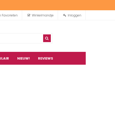
n Favorieten
Winkelmandje
Inloggen
ULAIR
NIEUW!
REVIEWS
0
artikel(en)