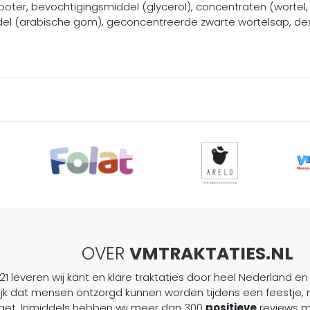
boter, bevochtigingsmiddel (glycerol), concentraten (wortel, z
iddel (arabische gom), geconcentreerde zwarte wortelsap, dex
OVER
VMTRAKTATIES.NL
21 leveren wij kant en klare traktaties door heel Nederland en 
ijk dat mensen ontzorgd kunnen worden tijdens een feestje, 
et. Inmiddels hebben wij meer dan 300
positieve
reviews 