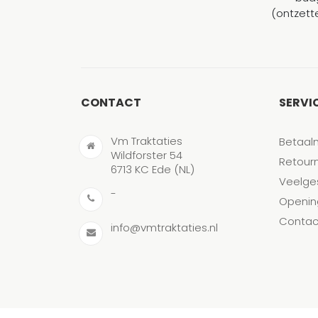
(ontzett
CONTACT
SERVI
Vm Traktaties
Betaal
Wildforster 54
Retour
6713 KC Ede (NL)
Veelge
-
Openin
Contac
info@vmtraktaties.nl