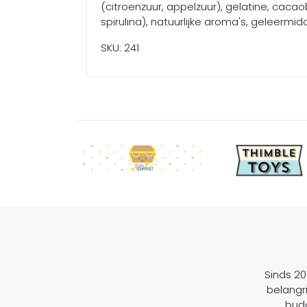
(citroenzuur, appelzuur), gelatine, cacao
spirulina), natuurlijke aroma's, geleerm
SKU: 241
Sinds 20
belangr
budg