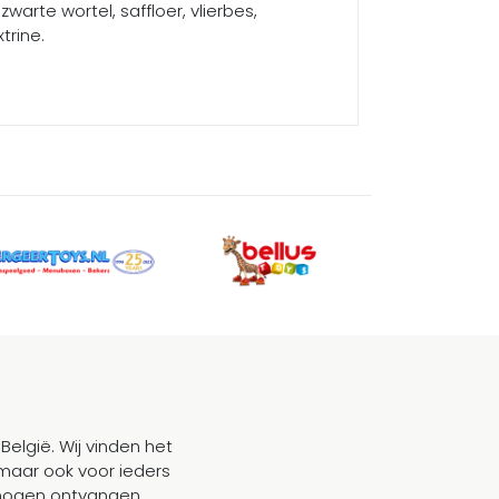
warte wortel, saffloer, vlierbes,
trine.
België. Wij vinden het
maar ook voor ieders
mogen ontvangen