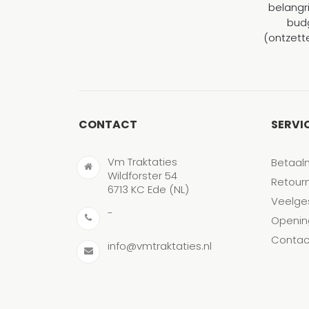
belangr
budg
(ontzett
CONTACT
SERVI
Vm Traktaties
Betaal
Wildforster 54
Retour
6713 KC Ede (NL)
Veelge
-
Openin
Contac
info@vmtraktaties.nl