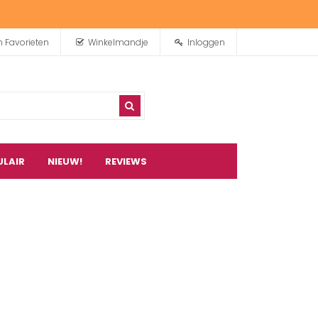
n Favorieten
Winkelmandje
Inloggen
ULAIR
NIEUW!
REVIEWS
0
artikel(en)