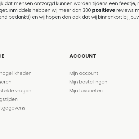
ijk dat mensen ontzorgd kunnen worden tijdens een feestje, 
et. Inmiddels hebben wij meer dan 300
positieve
reviews 
end bedankt!) en wij hopen dan ook dat wij binnenkort bij j
CE
ACCOUNT
mogelijkheden
Mijn account
neren
Mijn bestellingen
stelde vragen
Mijn favorieten
gstijden
tgegevens