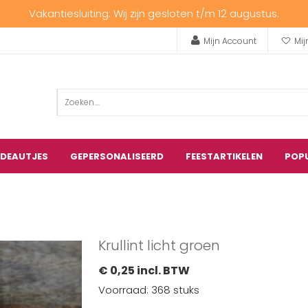
Vakantiesluiting: Wij zijn gesloten t/m 12 augustus.
Mijn Account
Mij
ADEAUTJES
GEPERSONALISEERD
FEESTARTIKELEN
POP
Krullint licht groen
€ 0,25 incl. BTW
Voorraad: 368 stuks