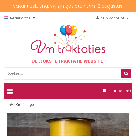
Vakantiesluiting: Wij zijn gesloten t/m 12 augustus.
Nederlands
Mijn Account
DE LEUKSTE TRAKTATIE WEBSITE!
0
artikel(en)
Krullint geel