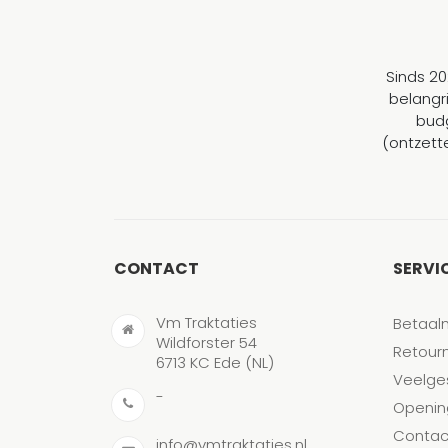
Sinds 20
belangr
budg
(ontzett
CONTACT
SERVI
Vm Traktaties
Betaal
Wildforster 54
Retour
6713 KC Ede (NL)
Veelge
-
Openin
Contac
info@vmtraktaties.nl