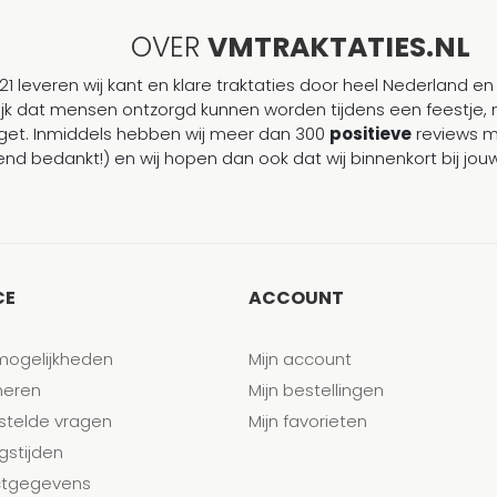
OVER
VMTRAKTATIES.NL
21 leveren wij kant en klare traktaties door heel Nederland en 
ijk dat mensen ontzorgd kunnen worden tijdens een feestje, 
et. Inmiddels hebben wij meer dan 300
positieve
reviews 
end bedankt!) en wij hopen dan ook dat wij binnenkort bij j
CE
ACCOUNT
mogelijkheden
Mijn account
neren
Mijn bestellingen
stelde vragen
Mijn favorieten
gstijden
tgegevens