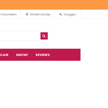
n Favorieten
Winkelmandje
Inloggen
ULAIR
NIEUW!
REVIEWS
0
artikel(en)