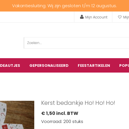
Vakantiesluiting: Wij zijn gesloten t/m 12 augustus.
Mijn Account
Mij
ADEAUTJES
GEPERSONALISEERD
FEESTARTIKELEN
POP
Kerst bedankje Ho! Ho! Ho!
€ 1,50 incl. BTW
Voorraad: 200 stuks