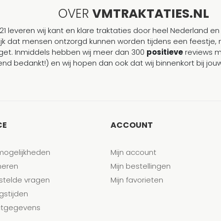
OVER
VMTRAKTATIES.NL
21 leveren wij kant en klare traktaties door heel Nederland en 
ijk dat mensen ontzorgd kunnen worden tijdens een feestje, 
et. Inmiddels hebben wij meer dan 300
positieve
reviews 
end bedankt!) en wij hopen dan ook dat wij binnenkort bij j
CE
ACCOUNT
mogelijkheden
Mijn account
neren
Mijn bestellingen
stelde vragen
Mijn favorieten
gstijden
tgegevens