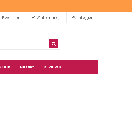
n Favorieten
Winkelmandje
Inloggen
ULAIR
NIEUW!
REVIEWS
0
artikel(en)