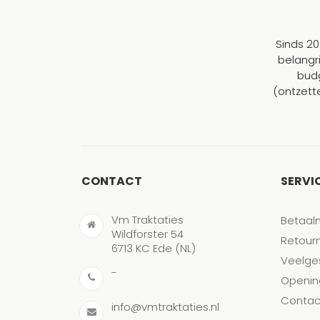
Sinds 20
belangr
budg
(ontzett
CONTACT
SERVI
Vm Traktaties
Betaal
Wildforster 54
Retour
6713 KC Ede (NL)
Veelge
-
Openin
Contac
info@vmtraktaties.nl