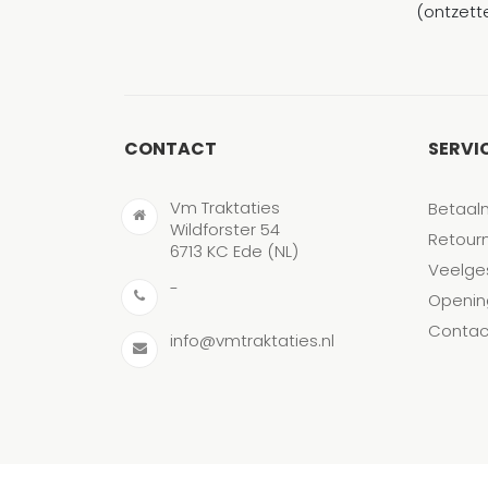
(ontzett
CONTACT
SERVI
Vm Traktaties
Betaal
Wildforster 54
Retour
6713 KC Ede (NL)
Veelge
-
Openin
Contac
info@vmtraktaties.nl