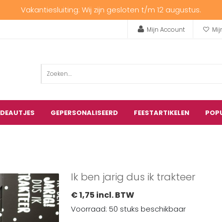
Vakantiesluiting: Wij zijn gesloten t/m 12 augustus.
Mijn Account
Mij
ADEAUTJES
GEPERSONALISEERD
FEESTARTIKELEN
POP
Ik ben jarig dus ik trakteer
€ 1,75 incl. BTW
Voorraad: 50 stuks beschikbaar