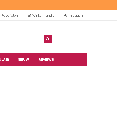
n Favorieten
Winkelmandje
Inloggen
ULAIR
NIEUW!
REVIEWS
0
artikel(en)