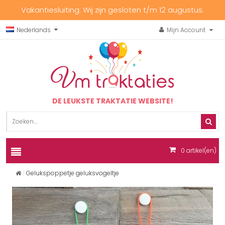
Vakantiesluiting: Wij zijn gesloten t/m 12 augustus.
Nederlands
Mijn Account
DE LEUKSTE TRAKTATIE WEBSITE!
0
artikel(en)
Gelukspoppetje geluksvogeltje