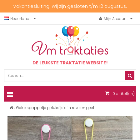
Vakantiesluiting: Wij zijn gesloten t/m 12 augustus.
Nederlands
Mijn Account
DE LEUKSTE TRAKTATIE WEBSITE!
0
artikel(en)
Gelukspoppetje geluksijsje in roze en geel